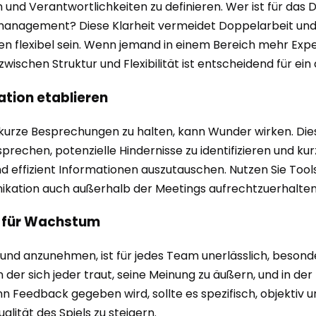
len und Verantwortlichkeiten zu definieren. Wer ist für d
agement? Diese Klarheit vermeidet Doppelarbeit und sor
nzen flexibel sein. Wenn jemand in einem Bereich mehr Expe
 zwischen Struktur und Flexibilität ist entscheidend für 
tion etablieren
urze Besprechungen zu halten, kann Wunder wirken. Dies
rechen, potenzielle Hindernisse zu identifizieren und kurzf
und effizient Informationen auszutauschen. Nutzen Sie T
tion auch außerhalb der Meetings aufrechtzuerhalten u
f für Wachstum
 und anzunehmen, ist für jedes Team unerlässlich, besond
er sich jeder traut, seine Meinung zu äußern, und in der K
eedback gegeben wird, sollte es spezifisch, objektiv und
alität des Spiels zu steigern.