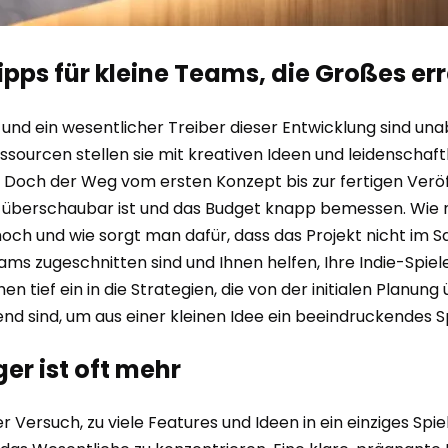
pps für kleine Teams, die Großes er
, und ein wesentlicher Treiber dieser Entwicklung sind un
rcen stellen sie mit kreativen Ideen und leidenschaftlic
n. Doch der Weg vom ersten Konzept bis zur fertigen Veröff
berschaubar ist und das Budget knapp bemessen. Wie na
och und wie sorgt man dafür, dass das Projekt nicht im Sa
Teams zugeschnitten sind und Ihnen helfen, Ihre Indie-Spie
en tief ein in die Strategien, die von der initialen Planun
d sind, um aus einer kleinen Idee ein beeindruckendes Sp
er ist oft mehr
er Versuch, zu viele Features und Ideen in ein einziges Sp