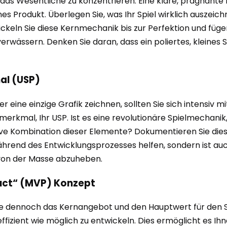
das Wesentliche zu konzentrieren. Eine klare, prägnante Ke
denes Produkt. Überlegen Sie, was Ihr Spiel wirklich ausze
ckeln Sie diese Kernmechanik bis zur Perfektion und füge
 verwässern. Denken Sie daran, dass ein poliertes, kleines
mal (USP)
er eine einzige Grafik zeichnen, sollten Sie sich intensi
ngsmerkmal, Ihr USP. Ist es eine revolutionäre Spielmechani
ve Kombination dieser Elemente? Dokumentieren Sie diesen
hrend des Entwicklungsprozesses helfen, sondern ist auch 
el von der Masse abzuheben.
duct“ (MVP) Konzept
, die dennoch das Kernangebot und den Hauptwert für den S
 effizient wie möglich zu entwickeln. Dies ermöglicht es Ih