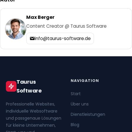
Max Berger
Content Creator @ Taurus Software
info@taurus-software.de
NAVIGATION
Taurus
Software
Start
Professionelle Websites,
Über uns
individuelle Websoftware
Dienstleistungen
und passgenaue Lösungen
Blog
für kleine Unternehmen,