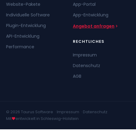
Website-Pakete
App-Portal
Individuelle Software
App-Entwicklung
Plugin-Entwicklung
Angebot anfragen
API-Entwicklung
RECHTLICHES
Performance
Impressum
Datenschutz
AGB
© 2026 Taurus Software ·
Impressum
·
Datenschutz
Mit
entwickelt in Schleswig-Holstein