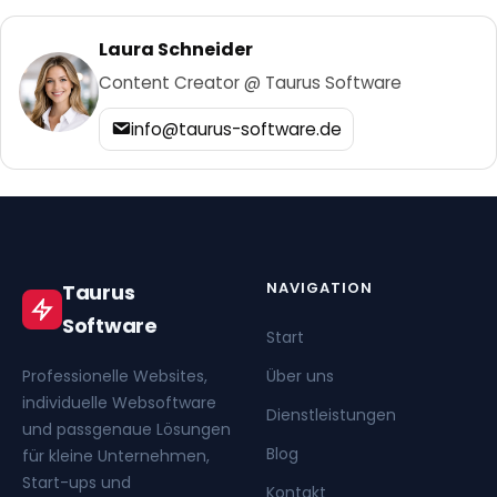
Laura Schneider
Content Creator @ Taurus Software
info@taurus-software.de
NAVIGATION
Taurus
Software
Start
Professionelle Websites,
Über uns
individuelle Websoftware
Dienstleistungen
und passgenaue Lösungen
Blog
für kleine Unternehmen,
Start-ups und
Kontakt