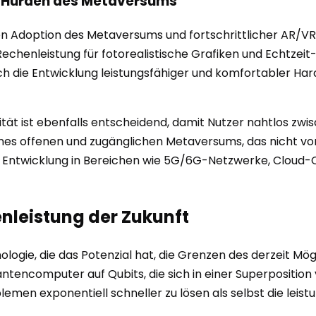
en Hürden des Metaversums
ten Adoption des Metaversums und fortschrittlicher AR/
echenleistung für fotorealistische Grafiken und Echtzeit-
uch die Entwicklung leistungsfähiger und komfortabler Har
ität ist ebenfalls entscheidend, damit Nutzer nahtlos zw
nes offenen und zugänglichen Metaversums, das nicht von
 Entwicklung in Bereichen wie 5G/6G-Netzwerke, Cloud-
leistung der Zukunft
ogie, die das Potenzial hat, die Grenzen des derzeit Mög
uantencomputer auf Qubits, die sich in einer Superposition
en exponentiell schneller zu lösen als selbst die leist