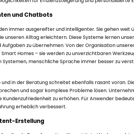
glichkeiten für Effizienzsteigerung und personalisierte E
enten und Chatbots
erden immer ausgereifter und intelligenter. Sie gehen wei
 die unseren Alltag erleichtern. Diese Systeme lernen un
d Aufgaben zu übernehmen. Von der Organisation unsere
s Smart Homes – sie werden zu unverzichtbaren Werkzeug
n Systemen, menschliche Sprache immer besser zu verste
und in der Beratung schreitet ebenfalls rasant voran. D
prechen und sogar komplexe Probleme lösen. Unternehmen
die Kundenzufriedenheit zu erhöhen. Für Anwender bedeute
ahrung erheblich verbessert.
tent-Erstellung