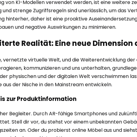
ning von KI-Modellen verwendet werden, ist eine weitere z
und strenge Zugriffsregeln sind unerlässlich, um das Ver
g hinterher, daher ist eine proaktive Auseinandersetzun
bauen und negative Auswirkungen zu minimieren.
erte Realität: Eine neue Dimension d
vernetzte virtuelle Welt, und die Weiterentwicklung der e
nteragieren, kommunizieren und uns unterhalten, grundleg
 der physischen und der digitalen Welt verschwimmen la
e aus der Nische in den Mainstream entwickeln.
bis zur Produktinformation
icher Begleiter. Durch AR-fähige Smartphones und zukünft
et. Stell dir vor, du stehst vor einem unbekannten Gebä
zeiten an. Oder du probierst online Möbel aus und siehst