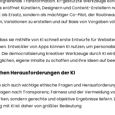
iefgreifende Transformation. KI-gestützte Werkzeuge kön
 eröffnet Künstlern, Designern und Content-Erstellern ne
cht als Ersatz, sondern als mächtiger Co-Pilot, der Routi
ren, Variationen zu erstellen und auf Basis von Vorgaben v
ass sie mithilfe von KI schnell erste Entwürfe für Websi
. Entwickler von Apps können KI nutzen, um personalis
. Die democratisierung kreativer Werkzeuge durch KI wi
ichen, eigene Inhalte zu schaffen und ihre Ideen auf bee
chen Herausforderungen der KI
n sich auch wichtige ethische Fragen und Herausforderun
ragen nach Transparenz, Fairness und der Vermeidung von 
en, sondern gerechte und objektive Ergebnisse liefern. D
 mit KI ist daher von größter Bedeutung.