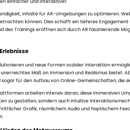
 einfacher und interaktiver.
endigkeit, Inhalte für AR-Umgebungen zu optimieren. Web
betrachten können. Dies schafft ein tieferes Engagement
und des Trainings eröffnen sich durch AR faszinierende M
Erlebnisse
olutionieren und neue Formen sozialer Interaktion ermögl
her unerreichtes Maß an Immersion und Realismus bietet. A
nd sogar für den Aufbau von Online-Gemeinschaften, die sic
lattformen arbeiten intensiv daran, diese immersiven U
lten zu gestalten, sondern auch intuitive Interaktionsmec
hrittlicher Grafik, räumlichem Audio und haptischem Fee
n.