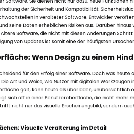
r Software. Sie dienen nicht nur dazu, neue Funktionen h
haltung der Sicherheit und Kompatibilität. Sicherheitslüc
hwachstellen in veralteter Software. Entwickler veröffen
ch und seine Daten erheblichen Risiken aus. Darüber hina
tere Software, die nicht mit diesen Änderungen Schritt h
igung von Updates ist somit eine der häufigsten Ursachen
berfläche: Wenn Design zu einem Hind
scheidend für den Erfolg einer Software. Doch was heute 
ie Art und Weise, wie Nutzer mit digitalen Werkzeugen in
erfläche galt, kann heute als überladen, unübersichtlich
igt sich oft in einer Benutzeroberfläche, die nicht meh
rifft nicht nur das visuelle Erscheinungsbild, sondern au
lächen: Visuelle Veralterung im Detail