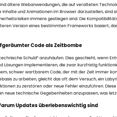
r sind ältere Webanwendungen, die auf veralteten Technol
ve Inhalte und Animationen im Browser darzustellen, sind 
cherheitsrisiken immens gestiegen sind. Die Kompatibilit
teren Version eines bestimmten Frameworks basiert, das
aufgeräumter Code als Zeitbombe
„technische Schuld“ anzuhäufen. Dies geschieht, wenn Ent
ösungen implementieren, die zwar kurzfristig funktionie
ichem, schwer wartbarem Code, der mit der Zeit immer kom
basis zu arbeiten, gleicht das oft dem Versuch, ein Lab
ktionen zu zerstören oder neue Fehler einzuführen. Diese
an neue technische Gegebenheiten anzupassen, was letzte
Warum Updates überlebenswichtig sind