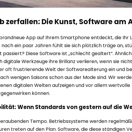
 zerfallen: Die Kunst, Software am A
 brandneue App auf Ihrem Smartphone entdeckt, die Ihr Lebe
 nach ein paar Jahren fühlt sie sich plötzlich träge an, s
passiert? Diese Software ist „schlecht gealtert“. Ähnlich w
digitale Werkzeuge ihre Brillanz verlieren, wenn sie nich
e, aber oft frustrierende Welt der Softwarealterung ein 
ach wenigen Saisons schon aus der Mode sind. Wir werd
enen digitalen Welten aufzeigen und vor allem wertvolle T
ntgegenwirken können.
ilität: Wenn Standards von gestern auf die We
emberaubenden Tempo. Betriebssysteme werden regelmäßig 
en treten auf den Plan. Software, die diese ständigen V