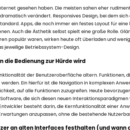
 Internet gesehen haben. Die meisten sahen eher rudimen
en dramatisch verändert. Responsives Design, bei dem sic
Standard. Apps, die noch immer ein festes Layout für ei
enen. Auch die Ästhetik selbst spielt eine große Rolle. G
ahren populär waren, wirken heute oft überladen und wenig
as jeweilige Betriebssystem-Design.
n die Bedienung zur Hürde wird
ktionalität der Benutzeroberfläche altern. Funktionen, d
st werden. Ein hierfür ist die Navigation in komplexen A
ichkeit, auf alle Funktionen zuzugreifen. Heute bevorzuge
tware, die sich diesen neuen Interaktionsparadigmen ver
Entwickler besteht darin, die Kernfunktionalität einer An
 Erwartungen anzupassen, ohne die bestehende Nutzerbasi
er an alten Interfaces festhalten (und wann 