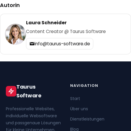
Autorin
Laura Schneider
Content Creator @ Taurus Software
info@taurus-software.de
NAVIGATION
Taurus
Software
Start
Professionelle Websites,
Über uns
individuelle Websoftware
Dienstleistungen
und passgenaue Lösungen
Blog
für kleine Unternehmen,