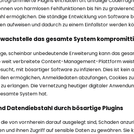
ogrammierte Plugins enthalten oft anfällige Codefragmen
önnen von harmlosen Fehlfunktionen bis hin zu gravierend
l ermöglichen. Die ständige Entwicklung von Software bed
en aufweisen und dadurch zu einem Einfallstor werden k
Schwachstelle das gesamte System kompromitt
zige, scheinbar unbedeutende Erweiterung kann das gesamte
 eine weit verbreitete Content-Management-Plattform weist
sucht, mit bösartiger Software zu infizieren. Dies ist kein
llen ermöglichen, Anmeldedaten abzufangen, Cookies zu
 zu erlangen. Die Vernetzung heutiger digitaler Anwendun
gesamte System hat.
 und Datendiebstahl durch bösartige Plugins
ar, die von vornherein darauf ausgelegt sind, Schaden anz
chen und ihnen Zugriff auf sensible Daten zu gewähren. S