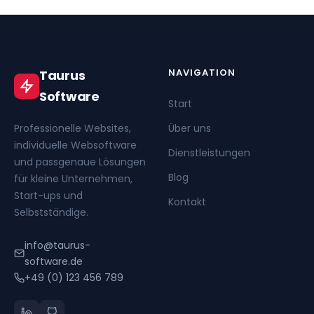
NAVIGATION
Taurus
Software
Start
Professionelle Websites,
Über uns
individuelle Websoftware
Dienstleistungen
und passgenaue Lösungen
Blog
für kleine Unternehmen,
Start-ups und
Kontakt
Selbstständige.
info@taurus-
software.de
+49 (0) 123 456 789