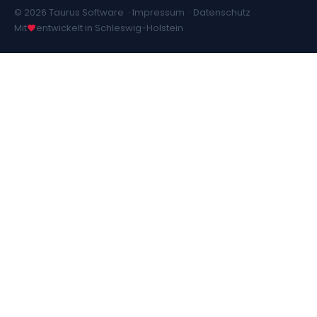
© 2026 Taurus Software ·
Impressum
·
Datenschutz
Mit
entwickelt in Schleswig-Holstein