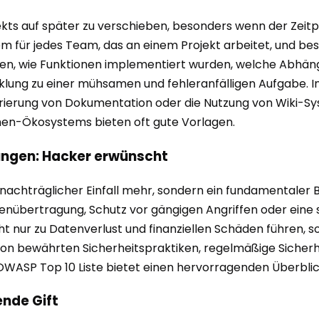
jekts auf später zu verschieben, besonders wenn der Zeit
für jedes Team, das an einem Projekt arbeitet, und beson
gen, wie Funktionen implementiert wurden, welche Abhän
cklung zu einer mühsamen und fehleranfälligen Aufgabe. I
ierung von Dokumentation oder die Nutzung von Wiki-Sy
en-Ökosystems bieten oft gute Vorlagen.
ungen: Hacker erwünscht
in nachträglicher Einfall mehr, sondern ein fundamentaler 
enübertragung, Schutz vor gängigen Angriffen oder eine s
icht nur zu Datenverlust und finanziellen Schäden führen,
n bewährten Sicherheitspraktiken, regelmäßige Sicherhei
 OWASP Top 10 Liste bietet einen hervorragenden Überblic
ende Gift