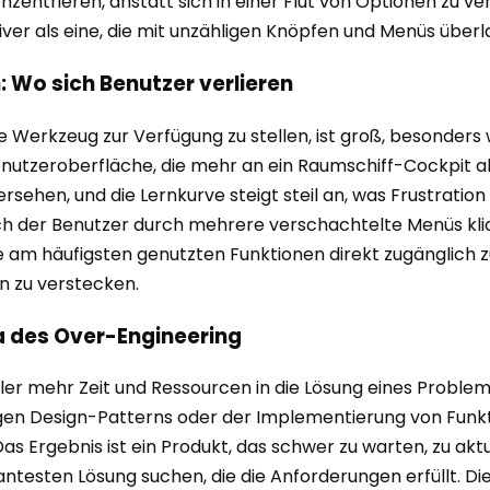
zentrieren, anstatt sich in einer Flut von Optionen zu ve
ver als eine, die mit unzähligen Knöpfen und Menüs überla
: Wo sich Benutzer verlieren
Werkzeug zur Verfügung zu stellen, ist groß, besonders w
tzeroberfläche, die mehr an ein Raumschiff-Cockpit als 
sehen, und die Lernkurve steigt steil an, was Frustration
r sich der Benutzer durch mehrere verschachtelte Menüs kl
die am häufigsten genutzten Funktionen direkt zugänglic
n zu verstecken.
a des Over-Engineering
r mehr Zeit und Ressourcen in die Lösung eines Problems, 
gen Design-Patterns oder der Implementierung von Funkti
s Ergebnis ist ein Produkt, das schwer zu warten, zu aktu
ntesten Lösung suchen, die die Anforderungen erfüllt. Die