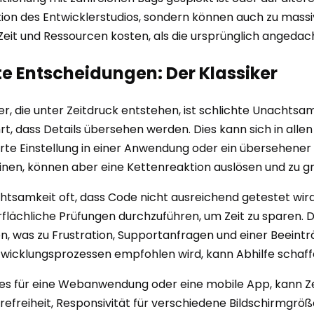
tion des Entwicklerstudios, sondern können auch zu mas
eit und Ressourcen kosten, als die ursprünglich angedach
e Entscheidungen: Der Klassiker
er, die unter Zeitdruck entstehen, ist schlichte Unachtsa
rt, dass Details übersehen werden. Dies kann sich in allen
rte Einstellung in einer Anwendung oder ein übersehener 
heinen, können aber eine Kettenreaktion auslösen und zu 
samkeit oft, dass Code nicht ausreichend getestet wird.
flächliche Prüfungen durchzuführen, um Zeit zu sparen. Di
n, was zu Frustration, Supportanfragen und einer Beeintr
Entwicklungsprozessen empfohlen wird, kann Abhilfe schaffen
i es für eine Webanwendung oder eine mobile App, kann Ze
efreiheit, Responsivität für verschiedene Bildschirmgr