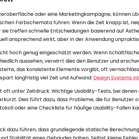
enutzeroberfläche oder eine Marketingkampagne, können ü
schen Farbschemata führen. Wenn die Zeit knapp ist, ne
r sie treffen schnelle Entscheidungen basierend auf Ästhet
uell ansprechend wirkt, aber in der Anwendung unpraktisc
icht hoch genug eingeschätzt werden. Wenn Schaltflächen
dlich aussehen, verwirrt dies den Benutzer und erschwert
stems, das konsistente Elemente vorgibt, oft vernachlässi
spart langfristig viel Zeit und Aufwand:
Design Systems Ini
det oft unter Zeitdruck. Wichtige Usability-Tests, bei de
rzt. Dies führt dazu, dass Probleme, die für Benutzer of
oll oder eine Checkliste für häufige Usability-Fallen kan
uck dazu führen, dass grundlegende statische Berechnun
 und Stabilität eines Gebäudes haben. Selbst kleine Fehl