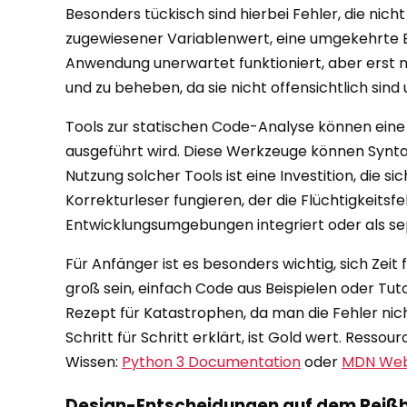
Besonders tückisch sind hierbei Fehler, die nich
zugewiesener Variablenwert, eine umgekehrte B
Anwendung unerwartet funktioniert, aber erst n
und zu beheben, da sie nicht offensichtlich sind 
Tools zur statischen Code-Analyse können eine 
ausgeführt wird. Diese Werkzeuge können Syntaxf
Nutzung solcher Tools ist eine Investition, die
Korrekturleser fungieren, der die Flüchtigkeitsf
Entwicklungsumgebungen integriert oder als se
Für Anfänger ist es besonders wichtig, sich Ze
groß sein, einfach Code aus Beispielen oder Tuto
Rezept für Katastrophen, da man die Fehler nich
Schritt für Schritt erklärt, ist Gold wert. Res
Wissen:
Python 3 Documentation
oder
MDN Web 
Design-Entscheidungen auf dem Reißb