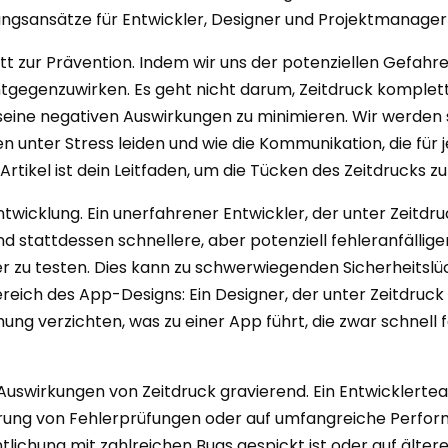
ngsansätze für Entwickler, Designer und Projektmanager 
ritt zur Prävention. Indem wir uns der potenziellen Gefa
gegenzuwirken. Es geht nicht darum, Zeitdruck komplett zu 
 seine negativen Auswirkungen zu minimieren. Wir werden
nter Stress leiden und wie die Kommunikation, die für jed
rtikel ist dein Leitfaden, um die Tücken des Zeitdrucks zu
wicklung. Ein unerfahrener Entwickler, der unter Zeitdru
d stattdessen schnellere, aber potenziell fehleranfälli
der zu testen. Dies kann zu schwerwiegenden Sicherheits
reich des App-Designs: Ein Designer, der unter Zeitdruck
ung verzichten, was zu einer App führt, die zwar schnell 
 Auswirkungen von Zeitdruck gravierend. Ein Entwicklerte
ierung von Fehlerprüfungen oder auf umfangreiche Perfo
ntlichung mit zahlreichen Bugs gespickt ist oder auf älter