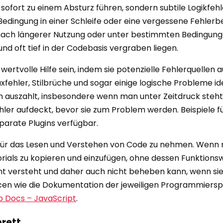
t sofort zu einem Absturz führen, sondern subtile Logikfehl
edingung in einer Schleife oder eine vergessene Fehlerb
ach längerer Nutzung oder unter bestimmten Bedingungen.
und oft tief in der Codebasis vergraben liegen.
wertvolle Hilfe sein, indem sie potenzielle Fehlerquelle
ehler, Stilbrüche und sogar einige logische Probleme ide
 sich auszahlt, insbesondere wenn man unter Zeitdruck ste
ehler aufdeckt, bevor sie zum Problem werden. Beispiele f
parate Plugins verfügbar.
it für das Lesen und Verstehen von Code zu nehmen. Wenn
rials zu kopieren und einzufügen, ohne dessen Funktionswe
t versteht und daher auch nicht beheben kann, wenn sie a
sourcen wie die Dokumentation der jeweiligen Programmier
Docs – JavaScript
.
rett