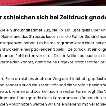
er schleichen sich bei Zeitdruck gnad
 ein unaufhaltsamer Zug, die To-Do-Liste quillt über und 
ektik und des Stresses lauern sie: die Fehler. Sie sind h
Konsequenzen haben. Ob beim Programmieren einer neu
wickeln eines packenden Spiels – Zeitdruck ist ein allge
amen Fehltritten verleitet. Dieser Artikel beleuchtet die
 vermeiden kannst, damit deine Projekte trotz straffer Ze
re Ziele erreichen, doch der Weg dorthin ist oft gepflast
enz, sondern auch die Kreativität und die Sorgfalt beeintr
eits brennen und das Ziel noch in weiter Ferne liegt. Di
mmens. Doch gerade diese Kompromisse können sich später
genden Abschnitten werden wir uns eingehend mit verschi