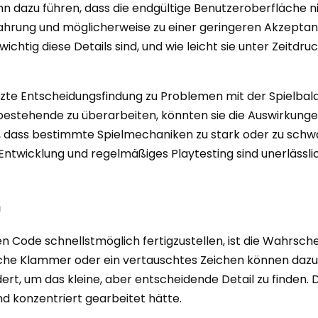
n dazu führen, dass die endgültige Benutzeroberfläche 
hrung und möglicherweise zu einer geringeren Akzeptanz de
ichtig diese Details sind, und wie leicht sie unter Zeitd
rzte Entscheidungsfindung zu Problemen mit der Spielbal
estehende zu überarbeiten, könnten sie die Auswirkunge
n, dass bestimmte Spielmechaniken zu stark oder zu sch
 Entwicklung und regelmäßiges Playtesting sind unerlässli
n
n Code schnellstmöglich fertigzustellen, ist die Wahrsche
lsche Klammer oder ein vertauschtes Zeichen können daz
rt, um das kleine, aber entscheidende Detail zu finden. Die
nd konzentriert gearbeitet hätte.