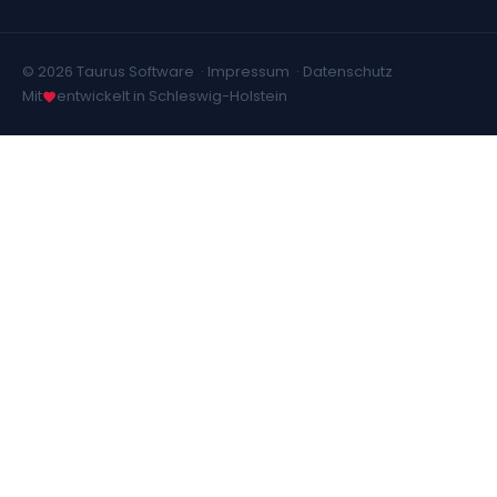
© 2026 Taurus Software ·
Impressum
·
Datenschutz
Mit
entwickelt in Schleswig-Holstein