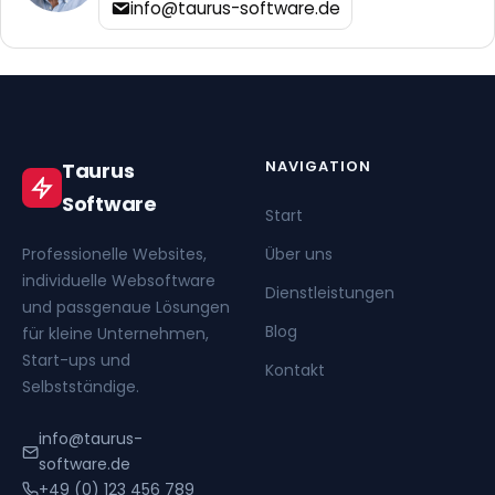
info@taurus-software.de
NAVIGATION
Taurus
Software
Start
Professionelle Websites,
Über uns
individuelle Websoftware
Dienstleistungen
und passgenaue Lösungen
Blog
für kleine Unternehmen,
Start-ups und
Kontakt
Selbstständige.
info@taurus-
software.de
+49 (0) 123 456 789