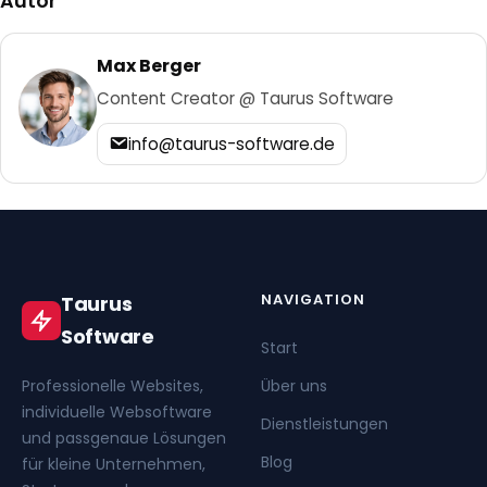
Autor
Max Berger
Content Creator @ Taurus Software
info@taurus-software.de
NAVIGATION
Taurus
Software
Start
Professionelle Websites,
Über uns
individuelle Websoftware
Dienstleistungen
und passgenaue Lösungen
Blog
für kleine Unternehmen,