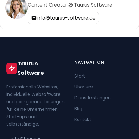
Content Creator @ Taurus Software
info@taurus-software.de
NAVIGATION
Taurus
Software
Start
Professionelle Websites,
Über uns
individuelle Websoftware
Dienstleistungen
und passgenaue Lösungen
Blog
für kleine Unternehmen,
Start-ups und
Kontakt
Selbstständige.
info@taurus-