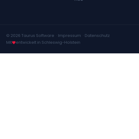
© 2026 Taurus Software ·
Impressum
·
Datenschutz
Mit
entwickelt in Schleswig-Holstein