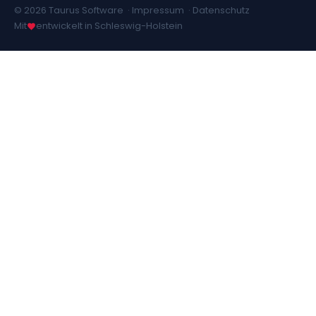
© 2026 Taurus Software ·
Impressum
·
Datenschutz
Mit
entwickelt in Schleswig-Holstein