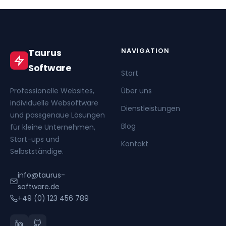
NAVIGATION
Taurus
Software
Start
Professionelle Websites,
Über uns
individuelle Websoftware
Dienstleistungen
und passgenaue Lösungen
Blog
für kleine Unternehmen,
Start-ups und
Kontakt
Selbstständige.
info@taurus-
software.de
+49 (0) 123 456 789