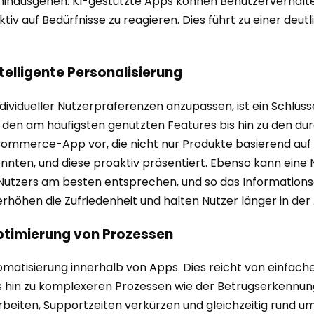
en hinausgehen. KI-gestützte Apps können Benutzerverhal
v auf Bedürfnisse zu reagieren. Dies führt zu einer deut
telligente Personalisierung
individueller Nutzerpräferenzen anzupassen, ist ein Schlüs
den am häufigsten genutzten Features bis hin zu den dur
-Commerce-App vor, die nicht nur Produkte basierend auf 
nnten, und diese proaktiv präsentiert. Ebenso kann eine 
es Nutzers am besten entsprechen, und so das Information
höhen die Zufriedenheit und halten Nutzer länger in der
timierung von Prozessen
tomatisierung innerhalb von Apps. Dies reicht von einfa
 hin zu komplexeren Prozessen wie der Betrugserkennung
eiten, Supportzeiten verkürzen und gleichzeitig rund um d