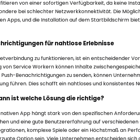
fitieren von einer sofortigen Verfügbarkeit, da keine Insta
ondere bei schlechter Netzwerkkonnektivität. Die Möglich
iven Apps, und die Installation auf dem Startbildschirm bi
hrichtigungen für nahtlose Erlebnisse
etverbindung zu funktionieren, ist ein entscheidender Vor
ng von Service Workern können Inhalte zwischengespeiche
it, Push-Benachrichtigungen zu senden, können Unterneh
ng führen. Dies schafft ein nahtloses und konsistentes Nu
nn ist welche Lösung die richtige?
nativen App hängt stark von den spezifischen Anforderu
ichen und eine gute Benutzererfahrung auf verschiedenen 
egrationen, komplexe Spiele oder ein Höchstmaß an Perf
zugte Option sein. Viele Unternehmen entscheiden sich a