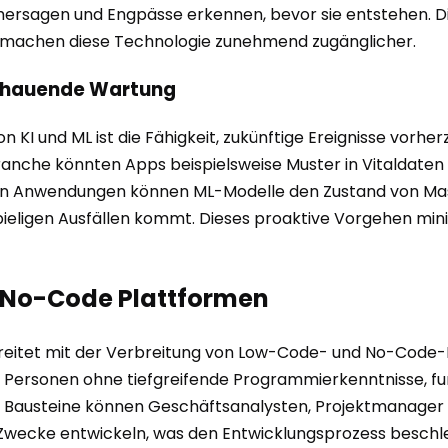
rhersagen und Engpässe erkennen, bevor sie entstehen. D
n machen diese Technologie zunehmend zugänglicher.
chauende Wartung
I und ML ist die Fähigkeit, zukünftige Ereignisse vorher
anche könnten Apps beispielsweise Muster in Vitaldaten
riellen Anwendungen können ML-Modelle den Zustand von
pieligen Ausfällen kommt. Dieses proaktive Vorgehen minim
e/No-Code Plattformen
eitet mit der Verbreitung von Low-Code- und No-Code-Pl
ersonen ohne tiefgreifende Programmierkenntnisse, fun
Bausteine können Geschäftsanalysten, Projektmanager o
 Zwecke entwickeln, was den Entwicklungsprozess beschle