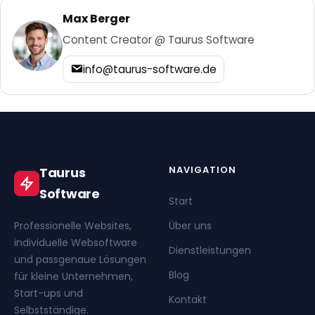
Max Berger
Content Creator @ Taurus Software
info@taurus-software.de
NAVIGATION
Taurus
Software
Start
Professionelle Websites,
Über uns
individuelle Websoftware
Dienstleistungen
und passgenaue Lösungen
Blog
für kleine Unternehmen,
Start-ups und
Kontakt
Selbstständige.