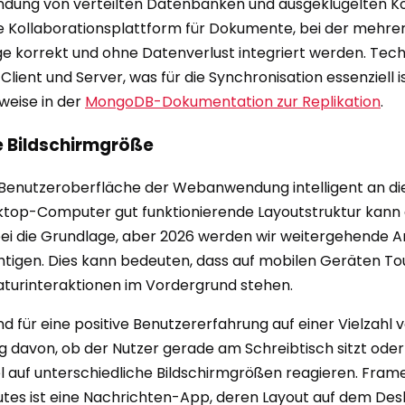
endung von verteilten Datenbanken und ausgeklügelten Konf
 Kollaborationsplattform für Dokumente, bei der mehrere
ge korrekt und ohne Datenverlust integriert werden. Tec
ient und Server, was für die Synchronisation essenziell ist
weise in der
MongoDB-Dokumentation zur Replikation
.
e Bildschirmgröße
 Benutzeroberfläche der Webanwendung intelligent an d
sktop-Computer gut funktionierende Layoutstruktur kann
bei die Grundlage, aber 2026 werden wir weitergehende A
chtigen. Dies kann bedeuten, dass auf mobilen Geräten 
turinteraktionen im Vordergrund stehen.
für eine positive Benutzererfahrung auf einer Vielzahl vo
g davon, ob der Nutzer gerade am Schreibtisch sitzt oder u
bel auf unterschiedliche Bildschirmgrößen reagieren. Fra
tes ist eine Nachrichten-App, deren Layout auf dem Deskt