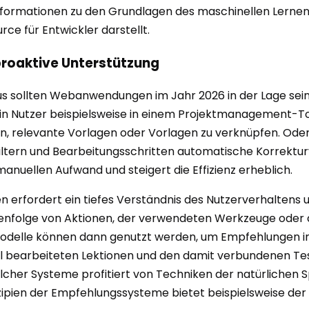
Informationen zu den Grundlagen des maschinellen Lernens
urce für Entwickler darstellt.
roaktive Unterstützung
us sollten Webanwendungen im Jahr 2026 in der Lage se
in Nutzer beispielsweise in einem Projektmanagement-Too
, relevante Vorlagen oder Vorlagen zu verknüpfen. Oder
tern und Bearbeitungsschritten automatische Korrektur
nuellen Aufwand und steigert die Effizienz erheblich.
rfordert ein tiefes Verständnis des Nutzerverhaltens u
eihenfolge von Aktionen, der verwendeten Werkzeuge oder
delle können dann genutzt werden, um Empfehlungen in 
ll bearbeiteten Lektionen und den damit verbundenen Te
lcher Systeme profitiert von Techniken der natürlichen 
inzipien der Empfehlungssysteme bietet beispielsweise der