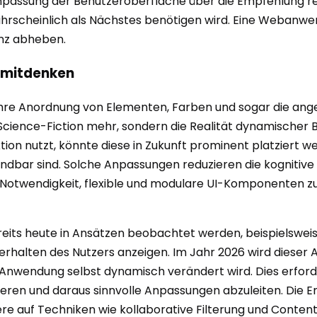
Anpassung der Benutzeroberfläche über die Empfehlung rel
ahrscheinlich als Nächstes benötigen wird. Eine Webanwend
enz abheben.
 mitdenken
t ihre Anordnung von Elementen, Farben und sogar die a
e Science-Fiction mehr, sondern die Realität dynamischer
ion nutzt, könnte diese in Zukunft prominent platziert 
dbar sind. Solche Anpassungen reduzieren die kognitive 
ie Notwendigkeit, flexible und modulare UI-Komponenten z
eits heute in Ansätzen beobachtet werden, beispielswei
halten des Nutzers anzeigen. Im Jahr 2026 wird dieser A
r Anwendung selbst dynamisch verändert wird. Dies erford
ieren und daraus sinnvolle Anpassungen abzuleiten. Die E
re auf Techniken wie kollaborative Filterung und Content