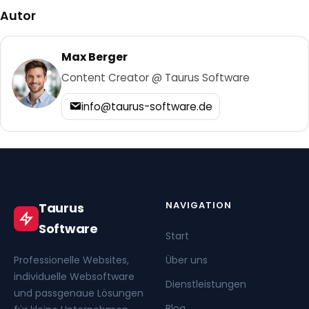
Autor
Max Berger
Content Creator @ Taurus Software
info@taurus-software.de
NAVIGATION
Taurus
Software
Start
Professionelle Websites,
Über uns
individuelle Websoftware
Dienstleistungen
und passgenaue Lösungen
Blog