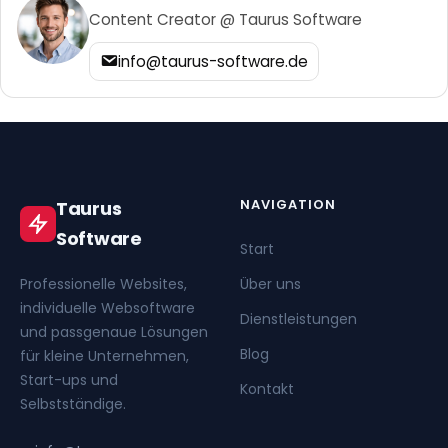
Content Creator @ Taurus Software
info@taurus-software.de
NAVIGATION
Taurus
Software
Start
Professionelle Websites,
Über uns
individuelle Websoftware
Dienstleistungen
und passgenaue Lösungen
Blog
für kleine Unternehmen,
Start-ups und
Kontakt
Selbstständige.