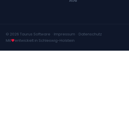
AGB
© 2026 Taurus Software ·
Impressum
·
Datenschutz
Mit
entwickelt in Schleswig-Holstein