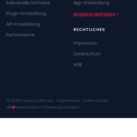
Individuelle Software
App-Entwicklung
Plugin-Entwicklung
Angebot anfragen
API-Entwicklung
RECHTLICHES
Performance
Impressum
Datenschutz
AGB
© 2026 Taurus Software ·
Impressum
·
Datenschutz
Mit
entwickelt in Schleswig-Holstein