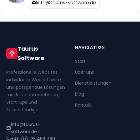
info@taurus-software.de
NAVIGATION
Taurus
Software
Start
Professionelle Websites,
Über uns
individuelle Websoftware
Dienstleistungen
und passgenaue Lösungen
Blog
für kleine Unternehmen,
Start-ups und
Kontakt
Selbstständige.
info@taurus-
software.de
+49 (0) 123 456 789