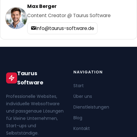
Max Berger
Content Creator @ Taurus Software
info@taurus-software.de
NAVIGATION
Taurus
Software
Start
Professionelle Websites,
Über uns
individuelle Websoftware
Dienstleistungen
und passgenaue Lösungen
Blog
für kleine Unternehmen,
Start-ups und
Kontakt
Selbstständige.