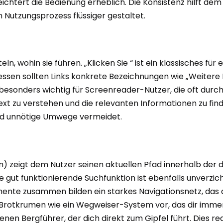
eichtert die Bedienung erheblich. Die Konsistenz hilft de
 Nutzungsprozess flüssiger gestaltet.
ln, wohin sie führen. „Klicken Sie “ ist ein klassisches für 
tdessen sollten Links konkrete Bezeichnungen wie „Weitere
esonders wichtig für Screenreader-Nutzer, die oft durch e
 zu verstehen und die relevanten Informationen zu finden
und unnötige Umwege vermeidet.
zeigt dem Nutzer seinen aktuellen Pfad innerhalb der dig
gut funktionierende Suchfunktion ist ebenfalls unverzich
emente zusammen bilden ein starkes Navigationsnetz, das 
 Brotkrumen wie ein Wegweiser-System vor, das dir immer
enen Bergführer, der dich direkt zum Gipfel führt. Dies re