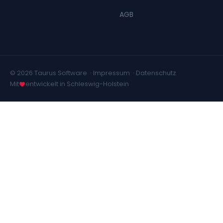
AGB
© 2026 Taurus Software ·
Impressum
·
Datenschutz
Mit
entwickelt in Schleswig-Holstein