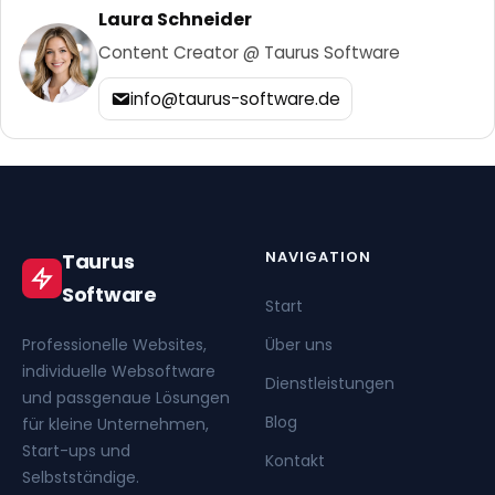
Laura Schneider
Content Creator @ Taurus Software
info@taurus-software.de
NAVIGATION
Taurus
Software
Start
Professionelle Websites,
Über uns
individuelle Websoftware
Dienstleistungen
und passgenaue Lösungen
Blog
für kleine Unternehmen,
Start-ups und
Kontakt
Selbstständige.