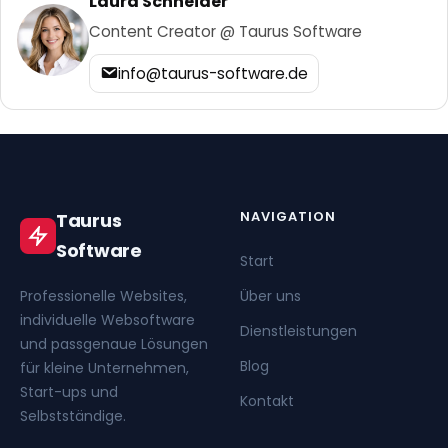
Laura Schneider
Content Creator @ Taurus Software
info@taurus-software.de
NAVIGATION
Taurus
Software
Start
Professionelle Websites,
Über uns
individuelle Websoftware
Dienstleistungen
und passgenaue Lösungen
Blog
für kleine Unternehmen,
Start-ups und
Kontakt
Selbstständige.