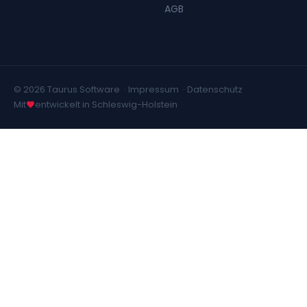
AGB
© 2026 Taurus Software ·
Impressum
·
Datenschutz
Mit
entwickelt in Schleswig-Holstein