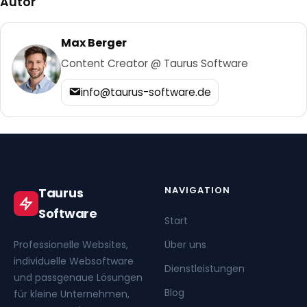
Autor
Max Berger
Content Creator @ Taurus Software
info@taurus-software.de
NAVIGATION
Taurus
Software
Start
Professionelle Websites,
Über uns
individuelle Websoftware
Dienstleistungen
und passgenaue Lösungen
Blog
für kleine Unternehmen,