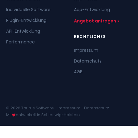
Individuelle Software
App-Entwicklung
Plugin-Entwicklung
Angebot anfragen
API-Entwicklung
RECHTLICHES
Performance
Impressum
Datenschutz
AGB
© 2026 Taurus Software ·
Impressum
·
Datenschutz
Mit
entwickelt in Schleswig-Holstein