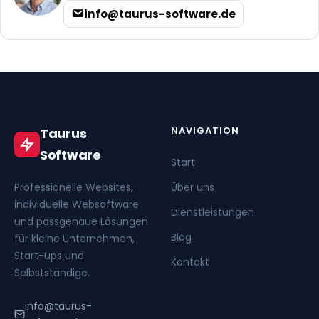
info@taurus-software.de
NAVIGATION
Taurus
Software
Start
Professionelle Websites,
Über uns
individuelle Websoftware
Dienstleistungen
und passgenaue Lösungen
Blog
für kleine Unternehmen,
Start-ups und
Kontakt
Selbstständige.
info@taurus-