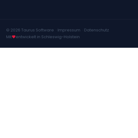
© 2026 Taurus Software ·
Impressum
·
Datenschutz
Mit
entwickelt in Schleswig-Holstein