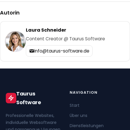
Autorin
Laura Schneider
Content Creator @ Taurus Software
info@taurus-software.de
NAVIGATION
Taurus
Software
Start
Professionelle Websites,
Über uns
individuelle Websoftware
Dienstleistungen
und passgenaue Lösungen