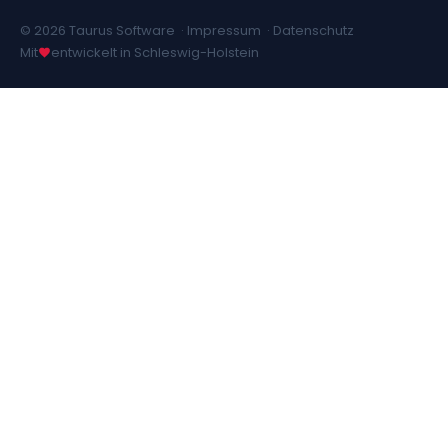
© 2026 Taurus Software ·
Impressum
·
Datenschutz
Mit
entwickelt in Schleswig-Holstein