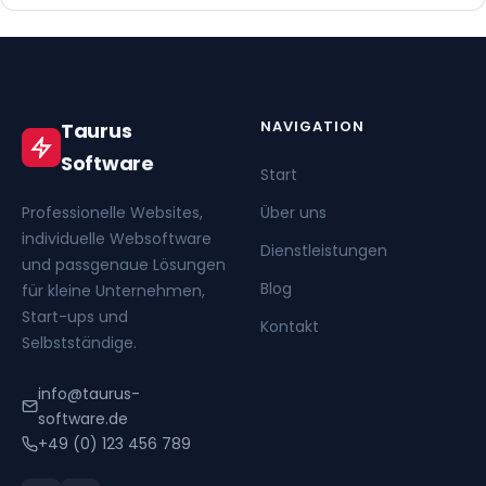
NAVIGATION
Taurus
Software
Start
Professionelle Websites,
Über uns
individuelle Websoftware
Dienstleistungen
und passgenaue Lösungen
Blog
für kleine Unternehmen,
Start-ups und
Kontakt
Selbstständige.
info@taurus-
software.de
+49 (0) 123 456 789