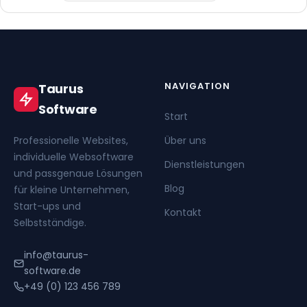
NAVIGATION
Taurus
Software
Start
Professionelle Websites,
Über uns
individuelle Websoftware
Dienstleistungen
und passgenaue Lösungen
Blog
für kleine Unternehmen,
Start-ups und
Kontakt
Selbstständige.
info@taurus-
software.de
+49 (0) 123 456 789