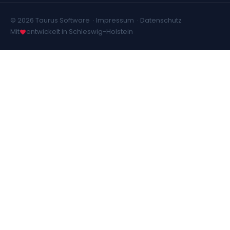
© 2026 Taurus Software ·
Impressum
·
Datenschutz
Mit
entwickelt in Schleswig-Holstein