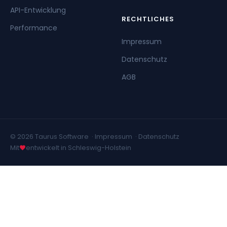
API-Entwicklung
RECHTLICHES
Performance
Impressum
Datenschutz
AGB
© 2026 Taurus Software ·
Impressum
·
Datenschutz
Mit
entwickelt in Schleswig-Holstein