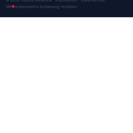
© 2026 Taurus Software ·
Impressum
·
Datenschutz
Mit
entwickelt in Schleswig-Holstein