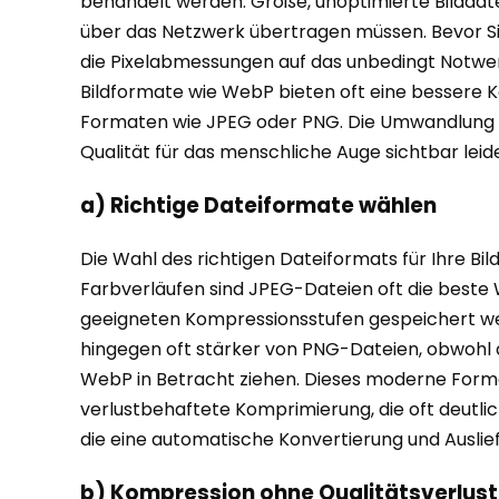
behandelt werden. Große, unoptimierte Bilddate
über das Netzwerk übertragen müssen. Bevor Sie 
die Pixelabmessungen auf das unbedingt Notwen
Bildformate wie WebP bieten oft eine bessere K
Formaten wie JPEG oder PNG. Die Umwandlung von
Qualität für das menschliche Auge sichtbar leide
a) Richtige Dateiformate wählen
Die Wahl des richtigen Dateiformats für Ihre Bil
Farbverläufen sind JPEG-Dateien oft die beste 
geeigneten Kompressionsstufen gespeichert wer
hingegen oft stärker von PNG-Dateien, obwohl di
WebP in Betracht ziehen. Dieses moderne Format
verlustbehaftete Komprimierung, die oft deutlich
die eine automatische Konvertierung und Ausli
b) Kompression ohne Qualitätsverlust