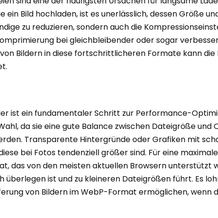
ien sind eine der häufigsten Ursachen für langsame Lade
ein Bild hochladen, ist es unerlässlich, dessen Größe un
dige zu reduzieren, sondern auch die Kompressionseinst
omprimierung bei gleichbleibender oder sogar verbesserte
 Bildern in diese fortschrittlicheren Formate kann die 
t.
der ist ein fundamentaler Schritt zur Performance-Optimie
Wahl, da sie eine gute Balance zwischen Dateigröße und Q
den. Transparente Hintergründe oder Grafiken mit schar
ese bei Fotos tendenziell größer sind. Für eine maximale 
, das von den meisten aktuellen Browsern unterstützt wir
 überlegen ist und zu kleineren Dateigrößen führt. Es loh
eferung von Bildern im WebP-Format ermöglichen, wenn de