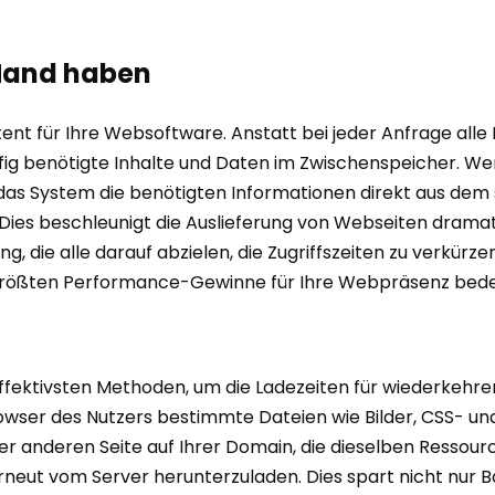
 Hand haben
stent für Ihre Websoftware. Anstatt bei jeder Anfrage all
ig benötigte Inhalte und Daten im Zwischenspeicher. Wen
nn das System die benötigten Informationen direkt aus de
ies beschleunigt die Auslieferung von Webseiten dramati
 die alle darauf abzielen, die Zugriffszeiten zu verkürzen 
größten Performance-Gewinne für Ihre Webpräsenz bede
effektivsten Methoden, um die Ladezeiten für wiederkehr
owser des Nutzers bestimmte Dateien wie Bilder, CSS- un
r anderen Seite auf Ihrer Domain, die dieselben Ressour
erneut vom Server herunterzuladen. Dies spart nicht nur 