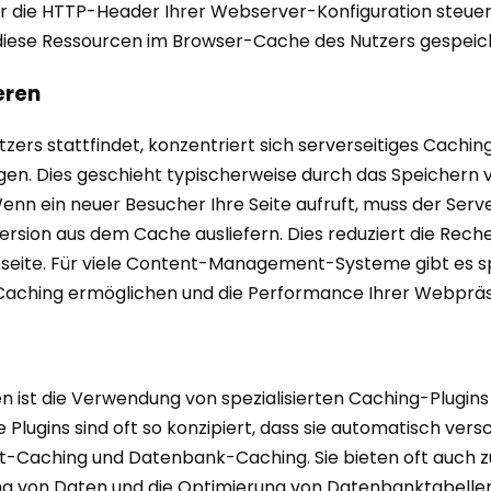
r die HTTP-Header Ihrer Webserver-Konfiguration steuer
e diese Ressourcen im Browser-Cache des Nutzers gespeic
eren
ers stattfindet, konzentriert sich serverseitiges Cachin
gen. Dies geschieht typischerweise durch das Speichern 
n ein neuer Besucher Ihre Seite aufruft, muss der Serve
Version aus dem Cache ausliefern. Dies reduziert die Rech
bseite. Für viele Content-Management-Systeme gibt es spe
Caching ermöglichen und die Performance Ihrer Webprä
t die Verwendung von spezialisierten Caching-Plugins e
e Plugins sind oft so konzipiert, dass sie automatisch 
ekt-Caching und Datenbank-Caching. Sie bieten oft auch zu
g von Daten und die Optimierung von Datenbanktabellen