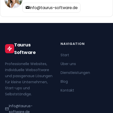
info@taurus-software.de
NAVIGATION
Taurus
Software
Start
Professionelle Websites,
Über uns
individuelle Websoftware
Dienstleistungen
und passgenaue Lösungen
Blog
für kleine Unternehmen,
Start-ups und
Kontakt
Selbstständige.
info@taurus-
software.de