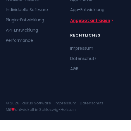
Individuelle Software
App-Entwicklung
Plugin-Entwicklung
Angebot anfragen
API-Entwicklung
RECHTLICHES
Performance
Impressum
Datenschutz
AGB
© 2026 Taurus Software ·
Impressum
·
Datenschutz
Mit
entwickelt in Schleswig-Holstein