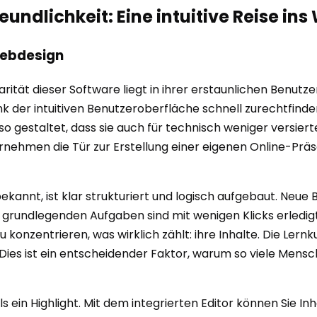
undlichkeit: Eine intuitive Reise ins
 Webdesign
ität dieser Software liegt in ihrer erstaunlichen Benutze
nk der intuitiven Benutzeroberfläche schnell zurechtfind
o gestaltet, dass sie auch für technisch weniger versiert
rnehmen die Tür zur Erstellung einer eigenen Online-Prä
kannt, ist klar strukturiert und logisch aufgebaut. Neue 
rundlegenden Aufgaben sind mit wenigen Klicks erledigt. 
konzentrieren, was wirklich zählt: ihre Inhalte. Die Lernk
. Dies ist ein entscheidender Faktor, warum so viele Men
s ein Highlight. Mit dem integrierten Editor können Sie Inh