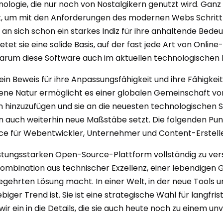
logie, die nur noch von Nostalgikern genutzt wird. Ganz i
t, um mit den Anforderungen des modernen Webs Schritt zu
s an sich schon ein starkes Indiz für ihre anhaltende Bedeu
et sie eine solide Basis, auf der fast jede Art von Online-
rum diese Software auch im aktuellen technologischen K
t ein Beweis für ihre Anpassungsfähigkeit und ihre Fähigk
fene Natur ermöglicht es einer globalen Gemeinschaft von
n hinzuzufügen und sie an die neuesten technologischen 
ern auch weiterhin neue Maßstäbe setzt. Die folgenden Pun
urce für Webentwickler, Unternehmer und Content-Erstell
istungsstarken Open-Source-Plattform vollständig zu ve
ie Kombination aus technischer Exzellenz, einer lebendig
nd begehrten Lösung macht. In einer Welt, in der neue Too
ebiger Trend ist. Sie ist eine strategische Wahl für langfr
wir ein in die Details, die sie auch heute noch zu einem