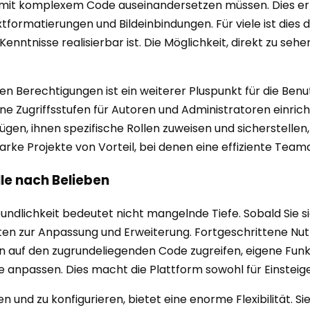
 mit komplexem Code auseinandersetzen müssen. Dies erl
ormatierungen und Bildeinbindungen. Für viele ist dies de
nntnisse realisierbar ist. Die Möglichkeit, direkt zu seh
n Berechtigungen ist ein weiterer Pluspunkt für die Benu
ene Zugriffsstufen für Autoren und Administratoren einr
gen, ihnen spezifische Rollen zuweisen und sicherstellen,
rke Projekte von Vorteil, bei denen eine effiziente Teamar
lle nach Belieben
reundlichkeit bedeutet nicht mangelnde Tiefe. Sobald Sie
ten zur Anpassung und Erweiterung. Fortgeschrittene Nutze
en auf den zugrundeliegenden Code zugreifen, eigene Fun
anpassen. Dies macht die Plattform sowohl für Einsteiger 
en und zu konfigurieren, bietet eine enorme Flexibilität. 