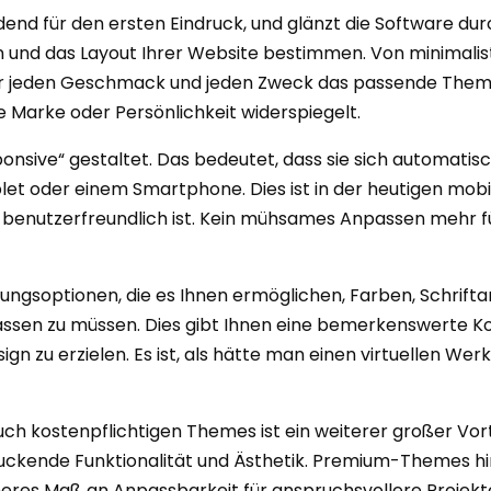
dend für den ersten Eindruck, und glänzt die Software du
 und das Layout Ihrer Website bestimmen. Von minimalist
ür jeden Geschmack und jeden Zweck das passende Theme. 
re Marke oder Persönlichkeit widerspiegelt.
onsive“ gestaltet. Das bedeutet, dass sie sich automati
t oder einem Smartphone. Dies ist in der heutigen mobile
d benutzerfreundlich ist. Kein mühsames Anpassen mehr f
ungsoptionen, die es Ihnen ermöglichen, Farben, Schrift
sen zu müssen. Dies gibt Ihnen eine bemerkenswerte Ko
Design zu erzielen. Es ist, als hätte man einen virtuellen
ch kostenpflichtigen Themes ist ein weiterer großer Vort
uckende Funktionalität und Ästhetik. Premium-Themes hi
eres Maß an Anpassbarkeit für anspruchsvollere Projekte. D