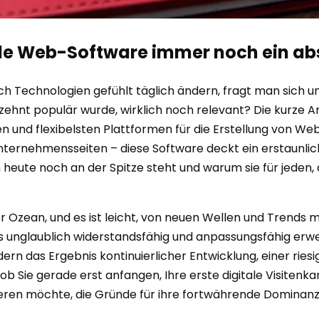
ble Web-Software immer noch ein a
sich Technologien gefühlt täglich ändern, fragt man sich u
 populär wurde, wirklich noch relevant? Die kurze Antwor
n und flexibelsten Plattformen für die Erstellung von Web
Unternehmensseiten – diese Software deckt ein erstaunlic
eute noch an der Spitze steht und warum sie für jeden, 
er Ozean, und es ist leicht, von neuen Wellen und Trends 
ls unglaublich widerstandsfähig und anpassungsfähig erwei
ondern das Ergebnis kontinuierlicher Entwicklung, einer rie
l, ob Sie gerade erst anfangen, Ihre erste digitale Visitenk
ren möchte, die Gründe für ihre fortwährende Dominanz s