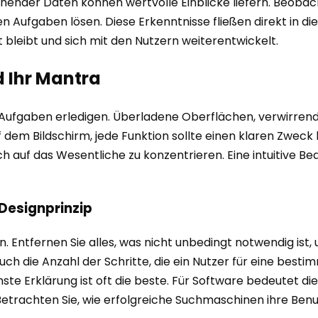
nder Daten können wertvolle Einblicke liefern. Beobacht
len Aufgaben lösen. Diese Erkenntnisse fließen direkt in 
it bleibt und sich mit den Nutzern weiterentwickelt.
d Ihr Mantra
re Aufgaben erledigen. Überladene Oberflächen, verwirren
 dem Bildschirm, jede Funktion sollte einen klaren Zweck h
h auf das Wesentliche zu konzentrieren. Eine intuitive Bed
 Designprinzip
n. Entfernen Sie alles, was nicht unbedingt notwendig ist,
ch die Anzahl der Schritte, die ein Nutzer für eine besti
te Erklärung ist oft die beste. Für Software bedeutet dies
 Betrachten Sie, wie erfolgreiche Suchmaschinen ihre Ben