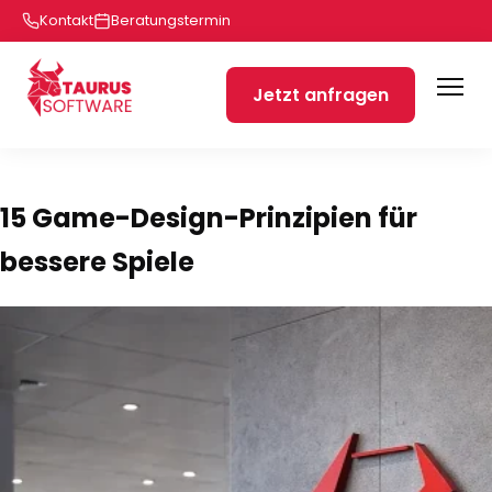
Kontakt
Beratungstermin
Jetzt anfragen
15 Game-Design-Prinzipien für
bessere Spiele