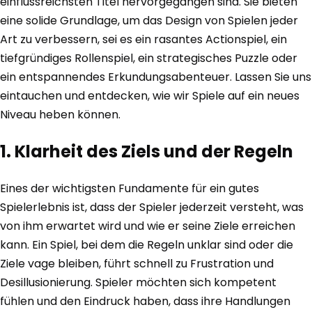
einflussreichsten Titel hervorgegangen sind. Sie bieten
eine solide Grundlage, um das Design von Spielen jeder
Art zu verbessern, sei es ein rasantes Actionspiel, ein
tiefgründiges Rollenspiel, ein strategisches Puzzle oder
ein entspannendes Erkundungsabenteuer. Lassen Sie uns
eintauchen und entdecken, wie wir Spiele auf ein neues
Niveau heben können.
1. Klarheit des Ziels und der Regeln
Eines der wichtigsten Fundamente für ein gutes
Spielerlebnis ist, dass der Spieler jederzeit versteht, was
von ihm erwartet wird und wie er seine Ziele erreichen
kann. Ein Spiel, bei dem die Regeln unklar sind oder die
Ziele vage bleiben, führt schnell zu Frustration und
Desillusionierung. Spieler möchten sich kompetent
fühlen und den Eindruck haben, dass ihre Handlungen