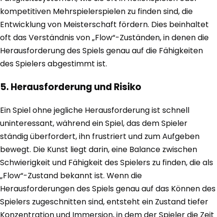
kompetitiven Mehrspielerspielen zu finden sind, die
Entwicklung von Meisterschaft fördern. Dies beinhaltet
oft das Verständnis von „Flow“-Zuständen, in denen die
Herausforderung des Spiels genau auf die Fähigkeiten
des Spielers abgestimmt ist.
5. Herausforderung und Risiko
Ein Spiel ohne jegliche Herausforderung ist schnell
uninteressant, während ein Spiel, das dem Spieler
ständig überfordert, ihn frustriert und zum Aufgeben
bewegt. Die Kunst liegt darin, eine Balance zwischen
Schwierigkeit und Fähigkeit des Spielers zu finden, die als
„Flow“-Zustand bekannt ist. Wenn die
Herausforderungen des Spiels genau auf das Können des
Spielers zugeschnitten sind, entsteht ein Zustand tiefer
Konzentration und Immersion, in dem der Spieler die Zeit