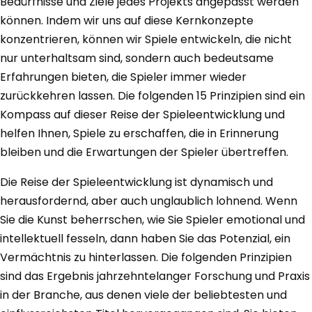
Bedürfnisse und Ziele jedes Projekts angepasst werden
können. Indem wir uns auf diese Kernkonzepte
konzentrieren, können wir Spiele entwickeln, die nicht
nur unterhaltsam sind, sondern auch bedeutsame
Erfahrungen bieten, die Spieler immer wieder
zurückkehren lassen. Die folgenden 15 Prinzipien sind ein
Kompass auf dieser Reise der Spieleentwicklung und
helfen Ihnen, Spiele zu erschaffen, die in Erinnerung
bleiben und die Erwartungen der Spieler übertreffen.
Die Reise der Spieleentwicklung ist dynamisch und
herausfordernd, aber auch unglaublich lohnend. Wenn
Sie die Kunst beherrschen, wie Sie Spieler emotional und
intellektuell fesseln, dann haben Sie das Potenzial, ein
Vermächtnis zu hinterlassen. Die folgenden Prinzipien
sind das Ergebnis jahrzehntelanger Forschung und Praxis
in der Branche, aus denen viele der beliebtesten und