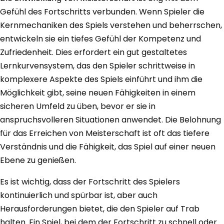
Gefühl des Fortschritts verbunden. Wenn Spieler die
Kernmechaniken des Spiels verstehen und beherrschen,
entwickeln sie ein tiefes Gefühl der Kompetenz und
Zufriedenheit. Dies erfordert ein gut gestaltetes
Lernkurvensystem, das den Spieler schrittweise in
komplexere Aspekte des Spiels einführt und ihm die
Möglichkeit gibt, seine neuen Fähigkeiten in einem
sicheren Umfeld zu üben, bevor er sie in
anspruchsvolleren Situationen anwendet. Die Belohnung
für das Erreichen von Meisterschaft ist oft das tiefere
Verständnis und die Fähigkeit, das Spiel auf einer neuen
Ebene zu genießen.
Es ist wichtig, dass der Fortschritt des Spielers
kontinuierlich und spürbar ist, aber auch
Herausforderungen bietet, die den Spieler auf Trab
halten. Ein Spiel, bei dem der Fortschritt zu schnell oder