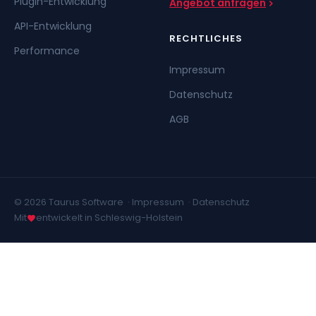
Plugin-Entwicklung
Angebot anfragen
API-Entwicklung
RECHTLICHES
Performance
Impressum
Datenschutz
AGB
© 2026 Taurus Software ·
Impressum
·
Datenschutz
Mit
entwickelt in Schleswig-Holstein