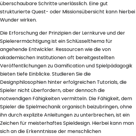
überschaubare Schritte unerlässlich. Eine gut
strukturierte Quest- oder Missionsübersicht kann hierbei
Wunder wirken.
Die Erforschung der Prinzipien der Lernkurve und der
Spielerermächtigung ist ein Schlüsselthema für
angehende Entwickler. Ressourcen wie die von
akademischen Institutionen oft bereitgestellten
Veröffentlichungen zu Gamification und Spielpädagogik
bieten tiefe Einblicke. Studieren Sie die
Designphilosophien hinter erfolgreichen Tutorials, die
Spieler nicht überfordern, aber dennoch die
notwendigen Fähigkeiten vermitteln. Die Fähigkeit, dem
Spieler die Spielmechanik organisch beizubringen, ohne
ihn durch explizite Anleitungen zu unterbrechen, ist ein
Zeichen für meisterhaftes Spieldesign. Hierbei kann man
sich an die Erkenntnisse der menschlichen