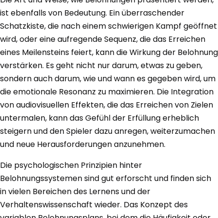
ist ebenfalls von Bedeutung. Ein überraschender
Schatzkiste, die nach einem schwierigen Kampf geöffnet
wird, oder eine aufregende Sequenz, die das Erreichen
eines Meilensteins feiert, kann die Wirkung der Belohnung
verstärken. Es geht nicht nur darum, etwas zu geben,
sondern auch darum, wie und wann es gegeben wird, um
die emotionale Resonanz zu maximieren. Die Integration
von audiovisuellen Effekten, die das Erreichen von Zielen
untermalen, kann das Gefühl der Erfüllung erheblich
steigern und den Spieler dazu anregen, weiterzumachen
und neue Herausforderungen anzunehmen.
Die psychologischen Prinzipien hinter
Belohnungssystemen sind gut erforscht und finden sich
in vielen Bereichen des Lernens und der
Verhaltenswissenschaft wieder. Das Konzept des
variablen Belohnungsplans, bei dem die Häufigkeit oder