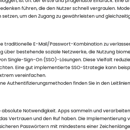
inloggen, ist oft der erste und prägendste Eindruck. Eine 
bedenken führen, die den Nutzer schnell vergraulen. Mode
 setzen, um den Zugang zu gewährleisten und gleichzeitig
 eine traditionelle E-Mail/Passwort-Kombination zu verlas
g über bestehende soziale Netzwerke, die Nutzung biome
on Single-Sign-On (SSO)-Lösungen. Diese Vielfalt reduzie
chten. Eine gut implementierte SSO-Strategie kann beispi
extrem vereinfachen.
 Authentifizierungsmethoden finden Sie in den Leitlinien
ine absolute Notwendigkeit. Apps sammeln und verarbeiten 
r das Vertrauen und den Ruf haben. Die Implementierung 
 sicheren Passwörtern mit mindestens einer Zeichenlä