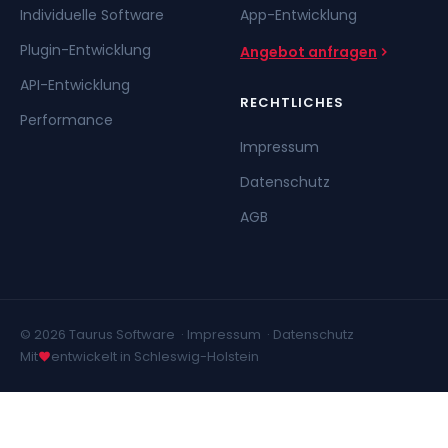
Individuelle Software
App-Entwicklung
Plugin-Entwicklung
Angebot anfragen
API-Entwicklung
RECHTLICHES
Performance
Impressum
Datenschutz
AGB
© 2026 Taurus Software ·
Impressum
·
Datenschutz
Mit
entwickelt in Schleswig-Holstein