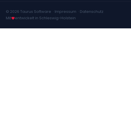
© 2026 Taurus Software ·
Impressum
·
Datenschutz
Mit
entwickelt in Schleswig-Holstein