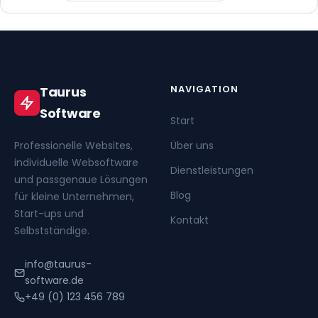
NAVIGATION
Taurus
Software
Start
Professionelle Websites,
Über uns
individuelle Websoftware
Dienstleistungen
und passgenaue Lösungen
Blog
für kleine Unternehmen,
Start-ups und
Kontakt
Selbstständige.
info@taurus-
software.de
+49 (0) 123 456 789