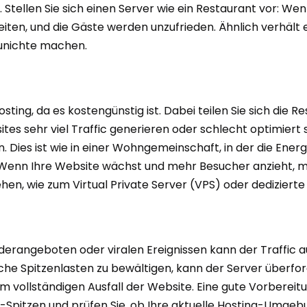
 Stellen Sie sich einen Server wie ein Restaurant vor: We
eiten, und die Gäste werden unzufrieden. Ähnlich verhält e
zunichte machen.
ting, da es kostengünstig ist. Dabei teilen Sie sich die 
s sehr viel Traffic generieren oder schlecht optimiert si
Dies ist wie in einer Wohngemeinschaft, in der die Energ
. Wenn Ihre Website wächst und mehr Besucher anzieht, m
hen, wie zum Virtual Private Server (VPS) oder dedizierte
ngeboten oder viralen Ereignissen kann der Traffic auf
lche Spitzenlasten zu bewältigen, kann der Server überfor
m vollständigen Ausfall der Website. Eine gute Vorbereit
-Spitzen und prüfen Sie, ob Ihre aktuelle Hosting-Umgebu