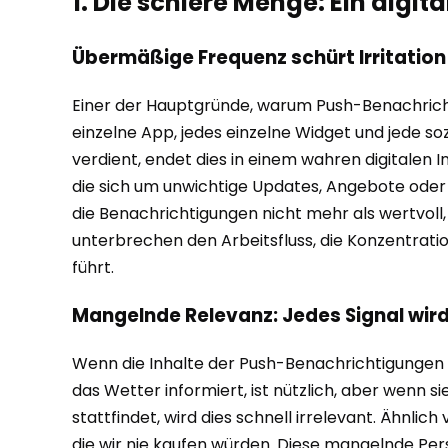
1. Die schiere Menge: Ein dig
Übermäßige Frequenz schürt Irritation
Einer der Hauptgründe, warum Push-Benachricht
einzelne App, jedes einzelne Widget und jede soz
verdient, endet dies in einem wahren digitalen 
die sich um unwichtige Updates, Angebote oder 
die Benachrichtigungen nicht mehr als wertvoll,
unterbrechen den Arbeitsfluss, die Konzentrat
führt.
Mangelnde Relevanz: Jedes Signal wird
Wenn die Inhalte der Push-Benachrichtigungen f
das Wetter informiert, ist nützlich, aber wenn 
stattfindet, wird dies schnell irrelevant. Ähnl
die wir nie kaufen würden. Diese mangelnde Pers