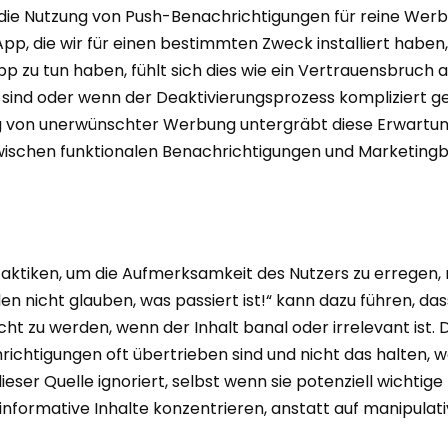
ist die Nutzung von Push-Benachrichtigungen für reine We
pp, die wir für einen bestimmten Zweck installiert haben
 zu tun haben, fühlt sich dies wie ein Vertrauensbruch an
 sind oder wenn der Deaktivierungsprozess kompliziert ge
ung von unerwünschter Werbung untergräbt diese Erwartu
ischen funktionalen Benachrichtigungen und Marketingbot
tiken, um die Aufmerksamkeit des Nutzers zu erregen, nu
erden nicht glauben, was passiert ist!“ kann dazu führen, da
 zu werden, wenn der Inhalt banal oder irrelevant ist. Di
hrichtigungen oft übertrieben sind und nicht das halten, 
eser Quelle ignoriert, selbst wenn sie potenziell wichtig
informative Inhalte konzentrieren, anstatt auf manipulati