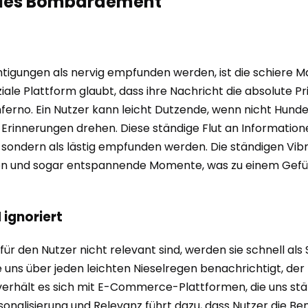
itales Bombardement
igungen als nervig empfunden werden, ist die schiere Ma
iale Plattform glaubt, dass ihre Nachricht die absolute P
Inferno. Ein Nutzer kann leicht Dutzende, wenn nicht Hun
Erinnerungen drehen. Diese ständige Flut an Informatione
 sondern als lästig empfunden werden. Die ständigen Vibr
ion und sogar entspannende Momente, was zu einem Gefüh
 ignoriert
ür den Nutzer nicht relevant sind, werden sie schnell al
sie uns über jeden leichten Nieselregen benachrichtigt, d
ich verhält es sich mit E-Commerce-Plattformen, die uns s
onalisierung und Relevanz führt dazu, dass Nutzer die Be