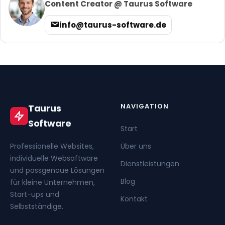
Content Creator @ Taurus Software
info@taurus-software.de
NAVIGATION
Taurus
Software
Start
Professionelle Websites,
Über uns
individuelle Websoftware
Dienstleistungen
und passgenaue Lösungen
Blog
für kleine Unternehmen,
Start-ups und
Kontakt
Selbstständige.