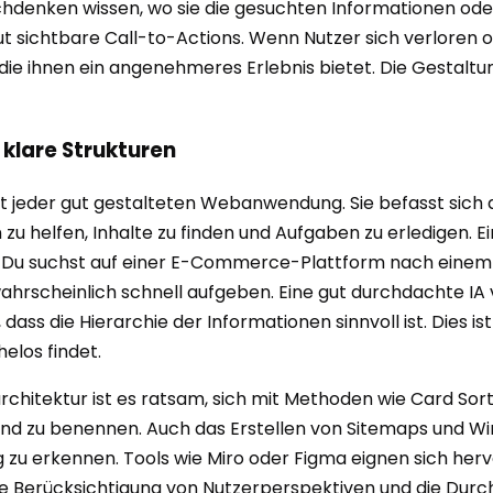
achdenken wissen, wo sie die gesuchten Informationen ode
sichtbare Call-to-Actions. Wenn Nutzer sich verloren ode
ie ihnen ein angenehmeres Erlebnis bietet. Die Gestaltun
 klare Strukturen
at jeder gut gestalteten Webanwendung. Sie befasst sich d
zu helfen, Inhalte zu finden und Aufgaben zu erledigen. Ein
vor, Du suchst auf einer E-Commerce-Plattform nach eine
ahrscheinlich schnell aufgeben. Eine gut durchdachte IA
ass die Hierarchie der Informationen sinnvoll ist. Dies is
elos findet.
architektur ist es ratsam, sich mit Methoden wie Card Sor
d zu benennen. Auch das Erstellen von Sitemaps und Wiref
 zu erkennen. Tools wie Miro oder Figma eignen sich hervo
e Berücksichtigung von Nutzerperspektiven und die Durchf