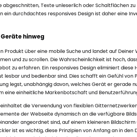
te abgeschnitten, Texte unleserlich oder Schaltflächen zu 
in ein durchdachtes responsives Design ist daher eine Inve
e Geräte hinweg
Dein Produkt über eine mobile Suche und landet auf Deine
omen und zu scrollen. Die Wahrscheinlichkeit ist hoch, dass
t zu erfahren. Ein responsives Design eliminiert diese Hü
 lesbar und bedienbar sind. Dies schafft ein Gefühl von 
rung legst, unabhängig davon, welches Gerät er gerade nu
 um eine einheitliche Markenbotschaft und Benutzerführun
nhaltet die Verwendung von flexiblen Gitternetzwerken, 
 Elemente der Webseite dynamisch an die verfügbare Bild
inander angeordnet sind, auf einem kleineren Bildschir
kler ist es wichtig, diese Prinzipien von Anfang an in den