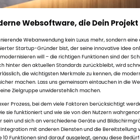
derne Websoftware, die Dein Projekt
nktionierende Webanwendung kein Luxus mehr, sondern ein
ierter Startup-Gründer bist, der seine innovative Idee on
ernisieren will – die richtigen Funktionen sind der Schl
ch hinter den aktuellen Standards zurückbleibt, wird schn
erlässlich, die wichtigsten Merkmale zu kennen, die mo
ssicher machen. Lass uns gemeinsam eintauchen in die We
ine Zielgruppe unwiderstehlich machen.
xer Prozess, bei dem viele Faktoren berücksichtigt werde
ie sie funktioniert und wie sie von den Nutzern wahrge
cher sein und sich an verschiedene Geräte und Bildschirm
ie Integration mit anderen Diensten und die Bereitstellun
 10 Funktionen sind darauf ausgelegt, genau diese Bedürf