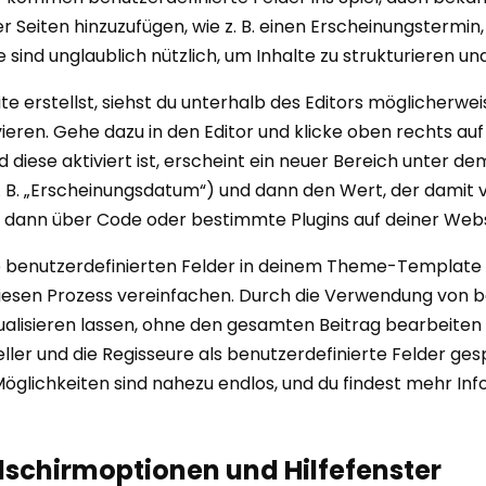
 Seiten hinzuzufügen, wie z. B. einen Erscheinungstermin,
sind unglaublich nützlich, um Inhalte zu strukturieren und 
 erstellst, siehst du unterhalb des Editors möglicherweis
ieren. Gehe dazu in den Editor und klicke oben rechts auf
 diese aktiviert ist, erscheint ein neuer Bereich unter de
. B. „Erscheinungsdatum“) und dann den Wert, der damit ve
 dann über Code oder bestimmte Plugins auf deiner Webs
ese benutzerdefinierten Felder in deinem Theme-Template 
e diesen Prozess vereinfachen. Durch die Verwendung von 
tualisieren lassen, ohne den gesamten Beitrag bearbeiten z
ller und die Regisseure als benutzerdefinierte Felder ge
Möglichkeiten sind nahezu endlos, und du findest mehr In
ldschirmoptionen und Hilfefenster