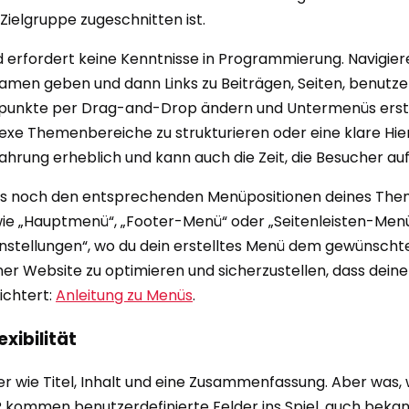
 Zielgruppe zugeschnitten ist.
nd erfordert keine Kenntnisse in Programmierung. Navigier
Namen geben und dann Links zu Beiträgen, Seiten, benutze
üpunkte per Drag-and-Drop ändern und Untermenüs erste
exe Themenbereiche zu strukturieren oder eine klare Hiera
rung erheblich und kann auch die Zeit, die Besucher auf 
 es noch den entsprechenden Menüpositionen deines The
ie „Hauptmenü“, „Footer-Menü“ oder „Seitenleisten-Menü
stellungen“, wo du dein erstelltes Menü dem gewünschte
ner Website zu optimieren und sicherzustellen, dass deine
eichtert:
Anleitung zu Menüs
.
exibilität
r wie Titel, Inhalt und eine Zusammenfassung. Aber was,
? kommen benutzerdefinierte Felder ins Spiel, auch bekan