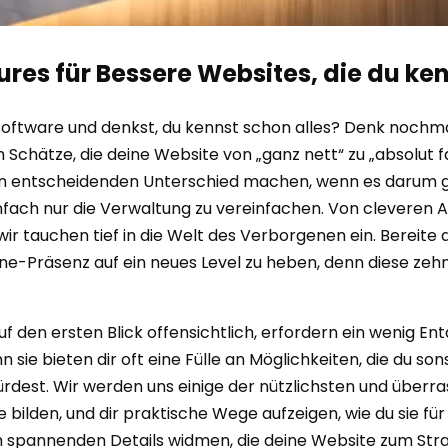
res für Bessere Websites, die du ke
software und denkst, du kennst schon alles? Denk nochm
ätze, die deine Website von „ganz nett“ zu „absolut fa
en entscheidenden Unterschied machen, wenn es darum ge
ach nur die Verwaltung zu vereinfachen. Von cleveren A
ir tauchen tief in die Welt des Verborgenen ein. Bereite 
line-Präsenz auf ein neues Level zu heben, denn diese ze
uf den ersten Blick offensichtlich, erfordern ein wenig Ent
 sie bieten dir oft eine Fülle an Möglichkeiten, die du son
est. Wir werden uns einige der nützlichsten und überr
bilden, und dir praktische Wege aufzeigen, wie du sie für 
h spannenden Details widmen, die deine Website zum Stra