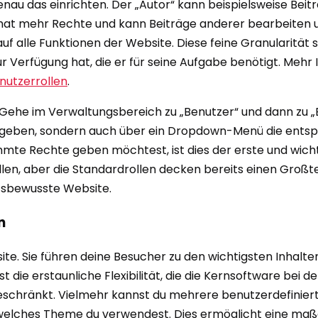
enau das einrichten. Der „Autor“ kann beispielsweise Beit
 hat mehr Rechte und kann Beiträge anderer bearbeiten un
auf alle Funktionen der Website. Diese feine Granularität 
ur Verfügung hat, die er für seine Aufgabe benötigt. Meh
nutzerrollen
.
Gehe im Verwaltungsbereich zu „Benutzer“ und dann zu „B
ngeben, sondern auch über ein Dropdown-Menü die ents
e Rechte geben möchtest, ist dies der erste und wichtigs
llen, aber die Standardrollen decken bereits einen Großtei
eitsbewusste Website.
n
e. Sie führen deine Besucher zu den wichtigsten Inhalten 
st die erstaunliche Flexibilität, die die Kernsoftware bei
 beschränkt. Vielmehr kannst du mehrere benutzerdefinier
, welches Theme du verwendest. Dies ermöglicht eine maß